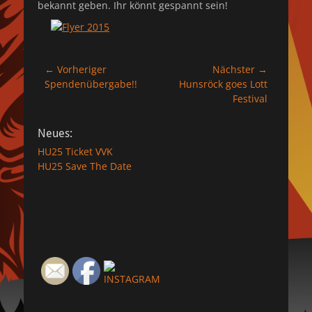
bekannt geben. Ihr könnt gespannt sein!
Beitragsnavigation
← Vorheriger
Nächster →
Vorheriger
Nächster
Spendenübergabe!!
Hunsröck goes Lott
Beitrag:
Beitrag:
Festival
Neues:
HU25 Ticket VVK
HU25 Save The Date