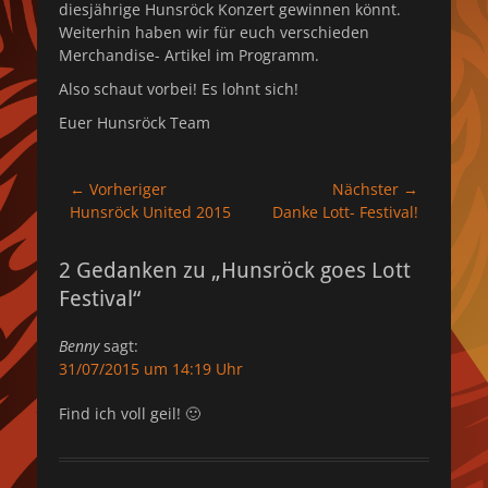
diesjährige Hunsröck Konzert gewinnen könnt.
Weiterhin haben wir für euch verschieden
Merchandise- Artikel im Programm.
Also schaut vorbei! Es lohnt sich!
Euer Hunsröck Team
Beitragsnavigation
← Vorheriger
Nächster →
Vorheriger
Nächster
Hunsröck United 2015
Danke Lott- Festival!
Beitrag:
Beitrag:
2 Gedanken zu „Hunsröck goes Lott
Festival“
Benny
sagt:
31/07/2015 um 14:19 Uhr
Find ich voll geil! 🙂