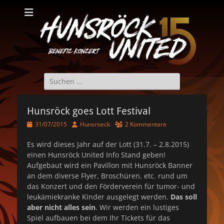
Hunsröck United
Hunsröck United 2025
Suche
nach:
Hunsröck goes Lott Festival
Veröffentlicht
Autor
31/07/2015
Hunsroeck
2 Kommentare
am
Es wird dieses Jahr auf der Lott (31.7. – 2.8.2015)
einen Hunsröck United Info Stand geben!
Aufgebaut wird ein Pavillon mit Hunsröck Banner
an dem diverse Flyer, Broschüren, etc. rund um
das Konzert und den Förderverein für tumor- und
leukämiekranke Kinder ausgelegt werden.
Das soll
aber nicht alles sein
. Wir werden ein lustiges
Spiel aufbauen bei dem Ihr Tickets für das