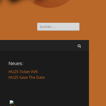
Suche
nach:
Suchen
Neues:
HU25 Ticket VVK
HU25 Save The Date