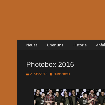
Zum
Primäres
Neues
Über uns
Historie
Anfa
Inhalt
Menü
springen
Photobox 2016
Veröffentlicht
Autor
21/08/2018
Hunsroeck
am