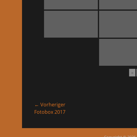
«
Beitragsnavigation
← Vorheriger
Vorheriger
Fotobox 2017
Beitrag:
Copyright © 2026