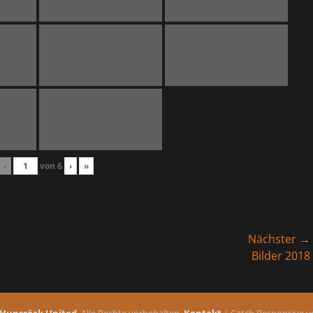
‹
von
6
›
»
Nächster →
Nächster
Bilder 2018
Beitrag:
Hunsröck United
. Alle Rechte vorbehalten.
Kontakt
| Catch Responsive 