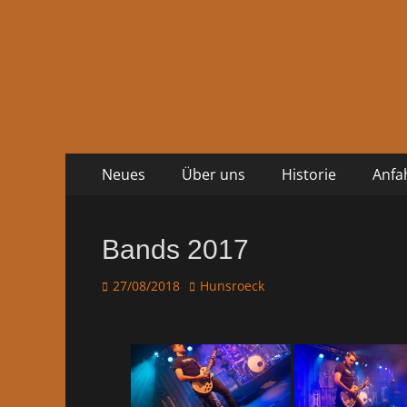
Zum
Primäres
Neues
Über uns
Historie
Anfa
Inhalt
Menü
springen
Bands 2017
Veröffentlicht
Autor
27/08/2018
Hunsroeck
am