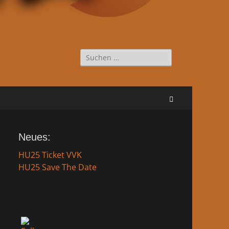
Suche
nach:
Suchen
Neues:
HU25 Ticket VVK
HU25 Save The Date