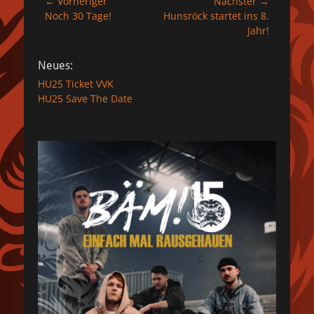
Beitragsnavigation
← Vorheriger
Nächster →
Vorheriger
Nächster
Noch 30 Tage!
Hunsröck startet ins 8.
Beitrag:
Beitrag:
Jahr!
Neues:
HU25 Ticket VVK
HU25 Save The Date