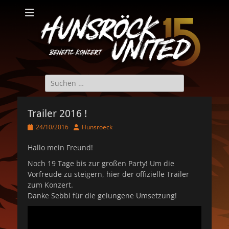
Hunsröck United
Hunsröck United 2025
Suche
nach:
Trailer 2016 !
Veröffentlicht
Autor
24/10/2016
Hunsroeck
am
Hallo mein Freund!
Noch 19 Tage bis zur großen Party! Um die
Vorfreude zu steigern, hier der offizielle Trailer
zum Konzert.
Danke Sebbi für die gelungene Umsetzung!