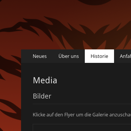
Primäres
Zum
Neues
Über uns
Historie
Anfa
Inhalt
Menü
springen
Media
Bilder
Klicke auf den Flyer um die Galerie anzusch