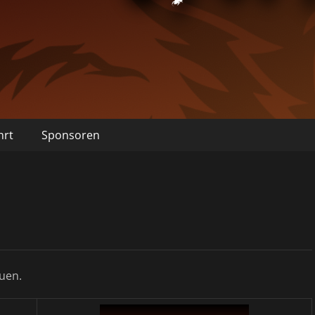
hrt
Sponsoren
auen.