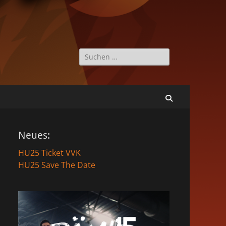
Suche
nach:
Suchen
Neues:
HU25 Ticket VVK
HU25 Save The Date