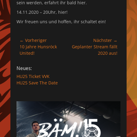
sein werden, erfahrt ihr bald hier.
14.11.2020 – 20Uhr, hier!
Wir freuen uns und hoffen, ihr schaltet ein!
Beitragsnavigation
← Vorheriger
Nächster →
Vorheriger
Nächster
10 Jahre Hunsröck
Geplanter Stream fällt
Beitrag:
Beitrag:
United!
2020 aus!
Neues:
HU25 Ticket VVK
HU25 Save The Date