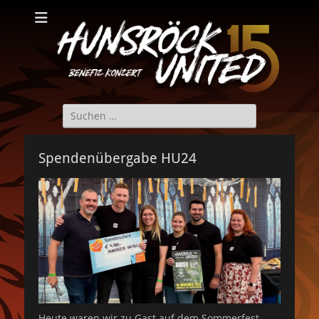
Hunsröck United
Hunsröck United 2025
Suche
nach:
Spendenübergabe HU24
Heute waren wir zu Gast auf dem Sommerfest