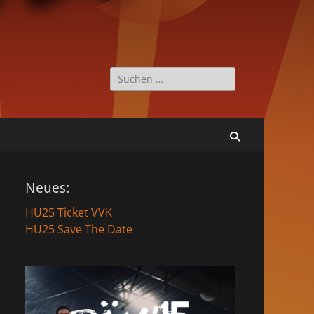
Suche
nach:
Suchen
Neues:
HU25 Ticket VVK
HU25 Save The Date