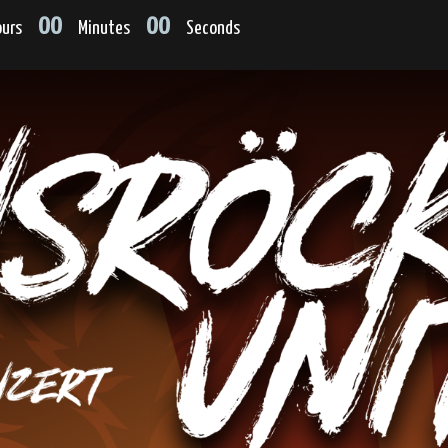
00
00
urs
Minutes
Seconds