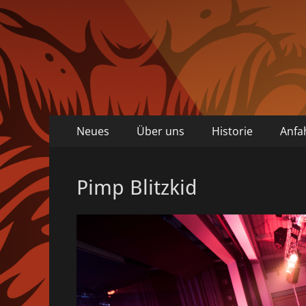
Primäres
Zum
Neues
Über uns
Historie
Anfa
Inhalt
Menü
springen
Pimp Blitzkid