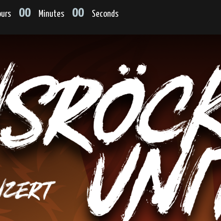
00
00
urs
Minutes
Seconds