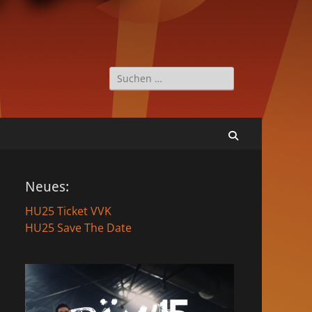
Suche
nach:
Suchen
Neues:
HU25 Ticket VVK
HU25 Save The Date