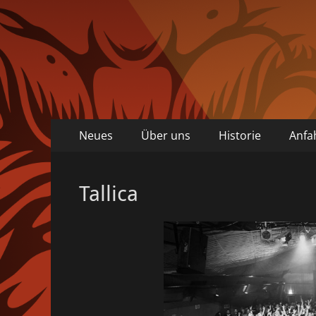
Primäres
Zum
Neues
Über uns
Historie
Anfa
Inhalt
Menü
springen
Tallica