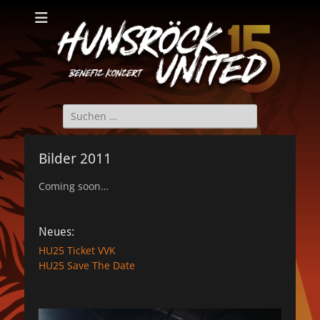
Hunsröck United
Hunsröck United 2025
Suche
nach:
Bilder 2011
Coming soon…
Neues:
HU25 Ticket VVK
HU25 Save The Date